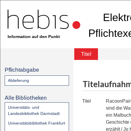
Elekt
Pflichte
Information auf den Punkt
Titel
Pflichtabgabe
Ablieferung
Titelaufnah
Alle Bibliotheken
Titel
RacoonPain
Universitäts- und
sind die Wa
Landesbibliothek Darmstadt
ein Malbuch,
Geschichte
Universitätsbibliothek Frankfurt
erzählt
/ Jo 