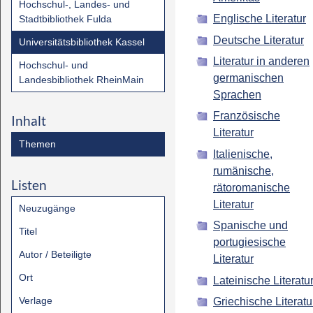
Hochschul-, Landes- und
Englische Literatur
Stadtbibliothek Fulda
Deutsche Literatur
Universitätsbibliothek Kassel
Literatur in anderen
Hochschul- und
germanischen
Landesbibliothek RheinMain
Sprachen
Französische
Inhalt
Literatur
Themen
Italienische,
rumänische,
Listen
rätoromanische
Literatur
Neuzugänge
Spanische und
Titel
portugiesische
Autor / Beteiligte
Literatur
Ort
Lateinische Literatu
Verlage
Griechische Literatu