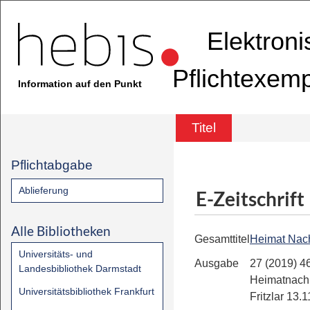
Elektron
Pflichtexem
Information auf den Punkt
Titel
Pflichtabgabe
Ablieferung
E-Zeitschrift
Alle Bibliotheken
Gesamttitel
Heimat Nach
Universitäts- und
Ausgabe
27 (2019) 46
Landesbibliothek Darmstadt
Heimatnachr
Universitätsbibliothek Frankfurt
Fritzlar 13.