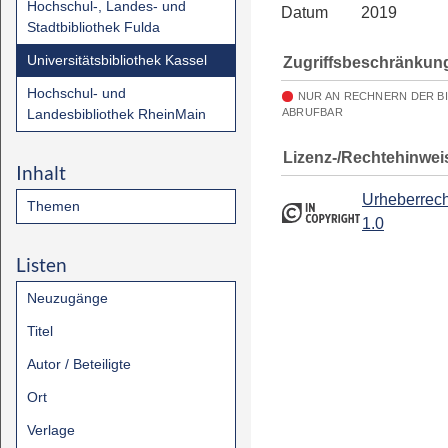
Hochschul-, Landes- und
Datum
2019
Stadtbibliothek Fulda
Universitätsbibliothek Kassel
Zugriffsbeschränkun
Hochschul- und
NUR AN RECHNERN DER B
Landesbibliothek RheinMain
ABRUFBAR
Lizenz-/Rechtehinwei
Inhalt
Urheberrech
Themen
1.0
Listen
Neuzugänge
Titel
Autor / Beteiligte
Ort
Verlage