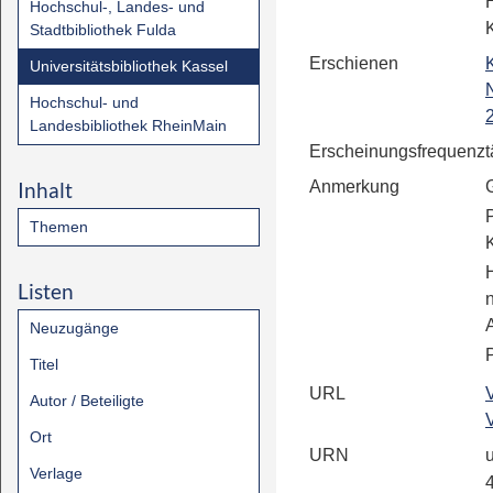
Hochschul-, Landes- und
Stadtbibliothek Fulda
Erschienen
Universitätsbibliothek Kassel
Hochschul- und
Landesbibliothek RheinMain
Erscheinungsfrequenz
t
Inhalt
Anmerkung
Themen
Listen
Neuzugänge
P
Titel
URL
Autor / Beteiligte
Ort
URN
u
Verlage