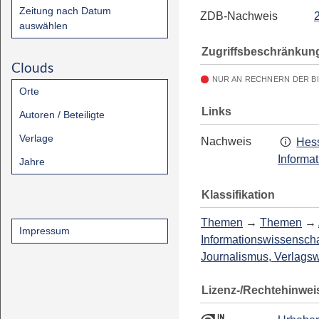
Zeitung nach Datum
ZDB-Nachweis
auswählen
Zugriffsbeschränkun
Clouds
NUR AN RECHNERN DER B
Orte
Links
Autoren / Beteiligte
Verlage
Nachweis
Hess
Informa
Jahre
Klassifikation
Themen
→
Themen
→
Impressum
Informationswissenscha
Journalismus, Verlags
Lizenz-/Rechtehinwei