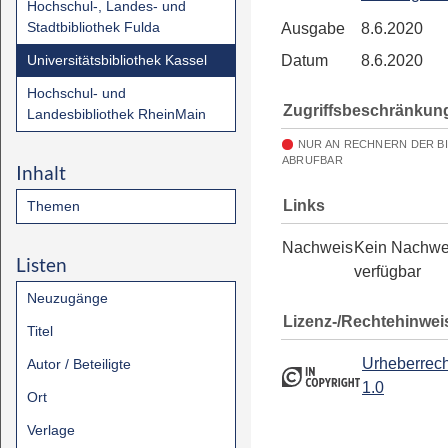
Hochschul-, Landes- und
Stadtbibliothek Fulda
Ausgabe
8.6.2020
Universitätsbibliothek Kassel
Datum
8.6.2020
Hochschul- und
Zugriffsbeschränkun
Landesbibliothek RheinMain
NUR AN RECHNERN DER B
ABRUFBAR
Inhalt
Links
Themen
Nachweis
Kein Nachwe
Listen
verfügbar
Neuzugänge
Lizenz-/Rechtehinwei
Titel
Urheberrech
Autor / Beteiligte
1.0
Ort
Verlage