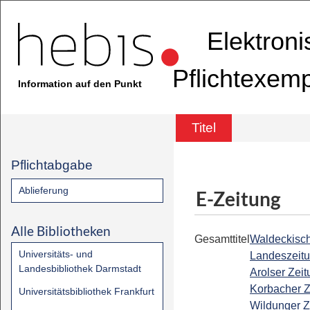
Elektron
Pflichtexem
Information auf den Punkt
Titel
Pflichtabgabe
Ablieferung
E-Zeitung
Alle Bibliotheken
Gesamttitel
Waldeckisc
Universitäts- und
Landeszeitu
Landesbibliothek Darmstadt
Arolser Zeit
Korbacher Z
Universitätsbibliothek Frankfurt
Wildunger Z