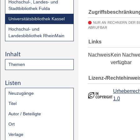
Hochschul-, Landes- und
Stadtbibliothek Fulda
Zugriffsbeschränkun
Universitätsbibliothek Kassel
NUR AN RECHNERN DER B
ABRUFBAR
Hochschul- und
Landesbibliothek RheinMain
Links
Inhalt
Nachweis
Kein Nachwe
verfügbar
Themen
Lizenz-/Rechtehinwei
Listen
Urheberrech
Neuzugänge
1.0
Titel
Autor / Beteiligte
Ort
Verlage