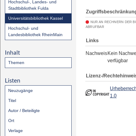
Hochschul-, Landes- und
Stadtbibliothek Fulda
Zugriffsbeschränkun
Universitätsbibliothek Kassel
NUR AN RECHNERN DER B
ABRUFBAR
Hochschul- und
Landesbibliothek RheinMain
Links
Inhalt
Nachweis
Kein Nachwe
verfügbar
Themen
Lizenz-/Rechtehinwei
Listen
Urheberrech
Neuzugänge
1.0
Titel
Autor / Beteiligte
Ort
Verlage