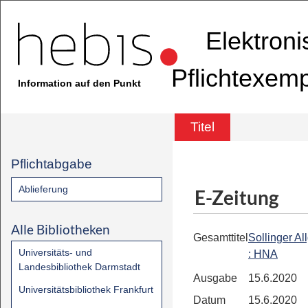
Elektron
Pflichtexem
Information auf den Punkt
Titel
Pflichtabgabe
Ablieferung
E-Zeitung
Alle Bibliotheken
Gesamttitel
Sollinger A
Universitäts- und
: HNA
Landesbibliothek Darmstadt
Ausgabe
15.6.2020
Universitätsbibliothek Frankfurt
Datum
15.6.2020