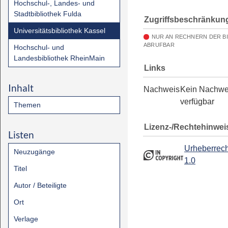
Hochschul-, Landes- und
Stadtbibliothek Fulda
Zugriffsbeschränkun
Universitätsbibliothek Kassel
NUR AN RECHNERN DER B
ABRUFBAR
Hochschul- und
Landesbibliothek RheinMain
Links
Inhalt
Nachweis
Kein Nachwe
verfügbar
Themen
Lizenz-/Rechtehinwei
Listen
Urheberrech
Neuzugänge
1.0
Titel
Autor / Beteiligte
Ort
Verlage