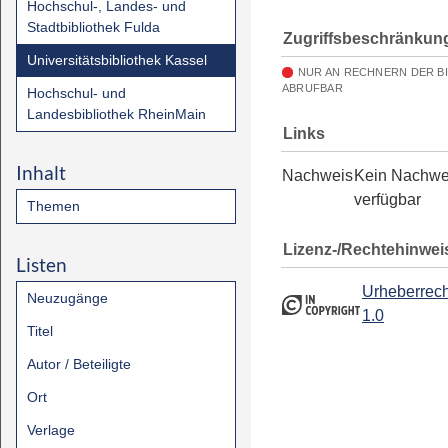
Hochschul-, Landes- und
Stadtbibliothek Fulda
Zugriffsbeschränkun
Universitätsbibliothek Kassel
NUR AN RECHNERN DER B
ABRUFBAR
Hochschul- und
Landesbibliothek RheinMain
Links
Inhalt
Nachweis
Kein Nachwe
verfügbar
Themen
Lizenz-/Rechtehinwei
Listen
Urheberrech
Neuzugänge
1.0
Titel
Autor / Beteiligte
Ort
Verlage