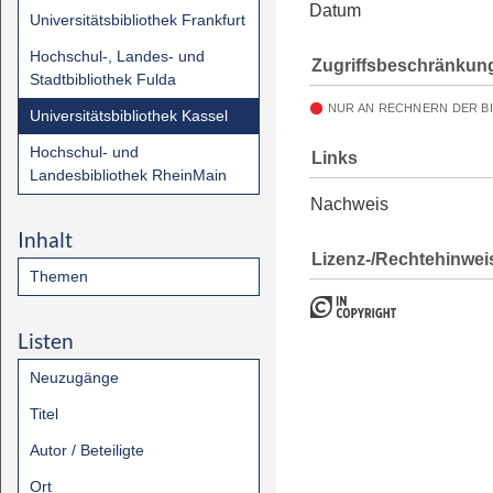
Datum
Universitätsbibliothek Frankfurt
Hochschul-, Landes- und
Zugriffsbeschränkun
Stadtbibliothek Fulda
NUR AN RECHNERN DER B
Universitätsbibliothek Kassel
Hochschul- und
Links
Landesbibliothek RheinMain
Nachweis
Inhalt
Lizenz-/Rechtehinwei
Themen
Listen
Neuzugänge
Titel
Autor / Beteiligte
Ort