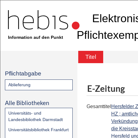
Elektron
Pflichtexem
Information auf den Punkt
Titel
Pflichtabgabe
Ablieferung
E-Zeitung
Alle Bibliotheken
Gesamttitel
Hersfelder Z
Universitäts- und
HZ ; amtlic
Landesbibliothek Darmstadt
Verkündungs
die Kreissta
Universitätsbibliothek Frankfurt
Hersfeld un