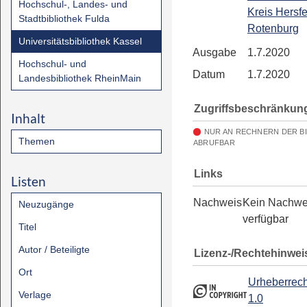
Hochschul-, Landes- und
Kreis Hersfe
Stadtbibliothek Fulda
Rotenburg
Universitätsbibliothek Kassel
Ausgabe
1.7.2020
Hochschul- und
Datum
1.7.2020
Landesbibliothek RheinMain
Zugriffsbeschränkun
Inhalt
NUR AN RECHNERN DER B
Themen
ABRUFBAR
Links
Listen
Nachweis
Kein Nachwe
Neuzugänge
verfügbar
Titel
Autor / Beteiligte
Lizenz-/Rechtehinwei
Ort
Urheberrech
Verlage
1.0