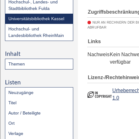
Hochschul-, Landes- und
Stadtbibliothek Fulda
Zugriffsbeschränkun
Universitätsbibliothek Kassel
NUR AN RECHNERN DER B
ABRUFBAR
Hochschul- und
Landesbibliothek RheinMain
Links
Inhalt
Nachweis
Kein Nachwe
verfügbar
Themen
Lizenz-/Rechtehinwei
Listen
Urheberrech
Neuzugänge
1.0
Titel
Autor / Beteiligte
Ort
Verlage