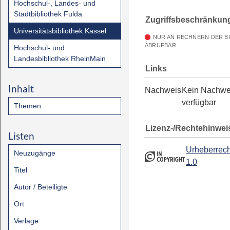
Hochschul-, Landes- und
Stadtbibliothek Fulda
Zugriffsbeschränkun
Universitätsbibliothek Kassel
NUR AN RECHNERN DER B
ABRUFBAR
Hochschul- und
Landesbibliothek RheinMain
Links
Inhalt
Nachweis
Kein Nachwe
verfügbar
Themen
Lizenz-/Rechtehinwei
Listen
Urheberrech
Neuzugänge
1.0
Titel
Autor / Beteiligte
Ort
Verlage