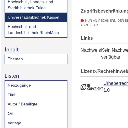
Hochschul-, Landes- und
Stadtbibliothek Fulda
Zugriffsbeschränkun
Universitätsbibliothek Kassel
NUR AN RECHNERN DER B
ABRUFBAR
Hochschul- und
Landesbibliothek RheinMain
Links
Inhalt
Nachweis
Kein Nachwe
verfügbar
Themen
Lizenz-/Rechtehinwei
Listen
Urheberrech
Neuzugänge
1.0
Titel
Autor / Beteiligte
Ort
Verlage