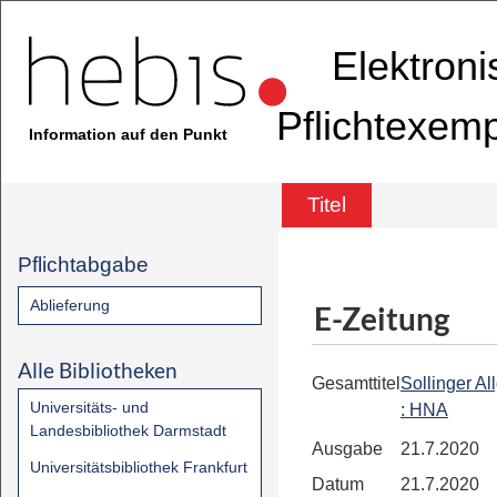
Elektron
Pflichtexem
Information auf den Punkt
Titel
Pflichtabgabe
Ablieferung
E-Zeitung
Alle Bibliotheken
Gesamttitel
Sollinger A
Universitäts- und
: HNA
Landesbibliothek Darmstadt
Ausgabe
21.7.2020
Universitätsbibliothek Frankfurt
Datum
21.7.2020