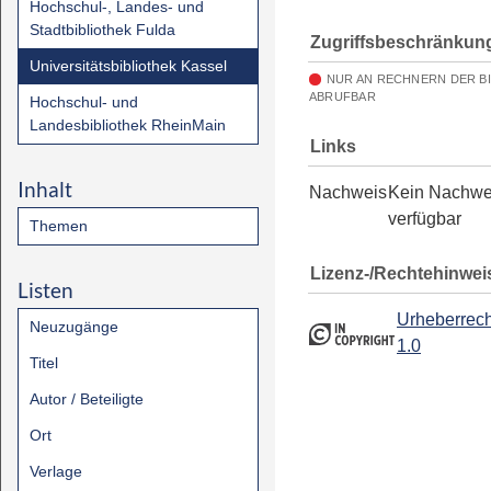
Hochschul-, Landes- und
Stadtbibliothek Fulda
Zugriffsbeschränkun
Universitätsbibliothek Kassel
NUR AN RECHNERN DER B
ABRUFBAR
Hochschul- und
Landesbibliothek RheinMain
Links
Inhalt
Nachweis
Kein Nachwe
verfügbar
Themen
Lizenz-/Rechtehinwei
Listen
Urheberrech
Neuzugänge
1.0
Titel
Autor / Beteiligte
Ort
Verlage