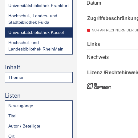
Datum
Universitätsbibliothek Frankfurt
Hochschul-, Landes- und
Zugriffsbeschränkun
Stadtbibliothek Fulda
NUR AN RECHNERN DER B
Universitätsbibliothek Kassel
Hochschul- und
Links
Landesbibliothek RheinMain
Nachweis
Inhalt
Lizenz-/Rechtehinwei
Themen
Listen
Neuzugänge
Titel
Autor / Beteiligte
Ort