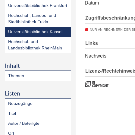
Datum
Universitätsbibliothek Frankfurt
Hochschul-, Landes- und
Zugriffsbeschränkun
Stadtbibliothek Fulda
NUR AN RECHNERN DER B
Universitätsbibliothek Kassel
Hochschul- und
Links
Landesbibliothek RheinMain
Nachweis
Inhalt
Lizenz-/Rechtehinwei
Themen
Listen
Neuzugänge
Titel
Autor / Beteiligte
Ort