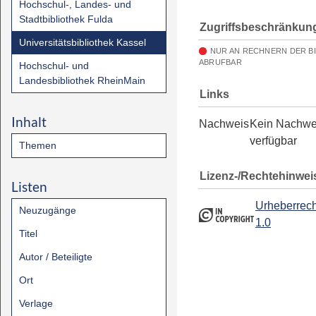
Hochschul-, Landes- und
Stadtbibliothek Fulda
Zugriffsbeschränkun
Universitätsbibliothek Kassel
NUR AN RECHNERN DER B
ABRUFBAR
Hochschul- und
Landesbibliothek RheinMain
Links
Inhalt
Nachweis
Kein Nachwe
verfügbar
Themen
Lizenz-/Rechtehinwei
Listen
Urheberrech
Neuzugänge
1.0
Titel
Autor / Beteiligte
Ort
Verlage