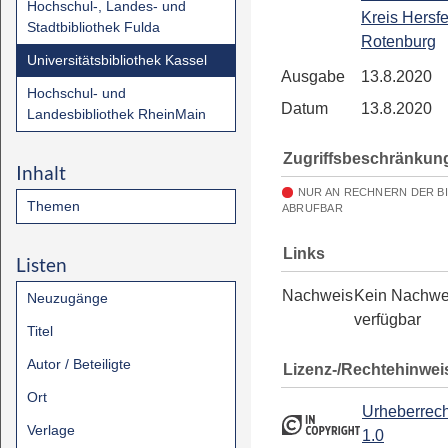
Hochschul-, Landes- und
Kreis Hersfe
Stadtbibliothek Fulda
Rotenburg
Universitätsbibliothek Kassel
Ausgabe
13.8.2020
Hochschul- und
Datum
13.8.2020
Landesbibliothek RheinMain
Zugriffsbeschränkun
Inhalt
NUR AN RECHNERN DER B
Themen
ABRUFBAR
Links
Listen
Nachweis
Kein Nachwe
Neuzugänge
verfügbar
Titel
Autor / Beteiligte
Lizenz-/Rechtehinwei
Ort
Urheberrech
Verlage
1.0