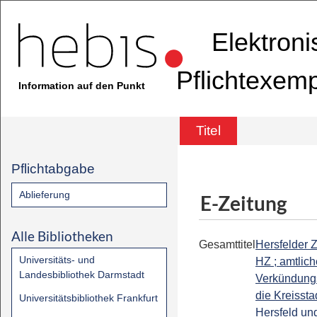
Elektron
Pflichtexem
Information auf den Punkt
Titel
Pflichtabgabe
Ablieferung
E-Zeitung
Alle Bibliotheken
Gesamttitel
Hersfelder Z
Universitäts- und
HZ ; amtlic
Landesbibliothek Darmstadt
Verkündungs
die Kreissta
Universitätsbibliothek Frankfurt
Hersfeld un