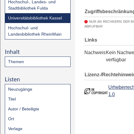
Hochschul-, Landes- und
Stadtbibliothek Fulda
Zugriffsbeschränkun
Universitätsbibliothek Kassel
NUR AN RECHNERN DER B
ABRUFBAR
Hochschul- und
Landesbibliothek RheinMain
Links
Inhalt
Nachweis
Kein Nachwe
verfügbar
Themen
Lizenz-/Rechtehinwei
Listen
Urheberrech
Neuzugänge
1.0
Titel
Autor / Beteiligte
Ort
Verlage