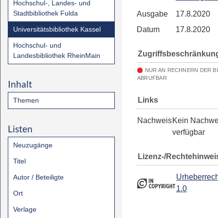
Hochschul-, Landes- und
Stadtbibliothek Fulda
Ausgabe
17.8.2020
Universitätsbibliothek Kassel
Datum
17.8.2020
Hochschul- und
Zugriffsbeschränkun
Landesbibliothek RheinMain
NUR AN RECHNERN DER B
ABRUFBAR
Inhalt
Links
Themen
Nachweis
Kein Nachwe
Listen
verfügbar
Neuzugänge
Lizenz-/Rechtehinwei
Titel
Urheberrech
Autor / Beteiligte
1.0
Ort
Verlage