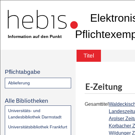
Elektron
Pflichtexem
Information auf den Punkt
Titel
Pflichtabgabe
Ablieferung
E-Zeitung
Alle Bibliotheken
Gesamttitel
Waldeckisc
Universitäts- und
Landeszeitu
Landesbibliothek Darmstadt
Arolser Zeit
Korbacher Z
Universitätsbibliothek Frankfurt
Wildunger Z