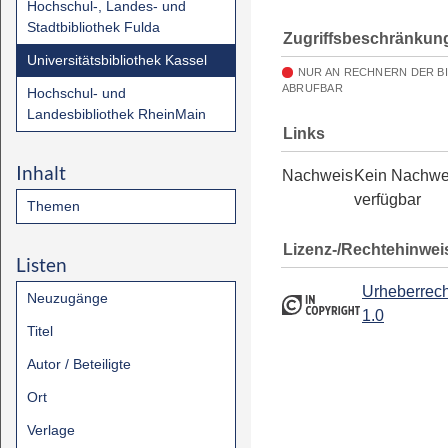
Hochschul-, Landes- und
Stadtbibliothek Fulda
Zugriffsbeschränkun
Universitätsbibliothek Kassel
NUR AN RECHNERN DER B
ABRUFBAR
Hochschul- und
Landesbibliothek RheinMain
Links
Inhalt
Nachweis
Kein Nachwe
verfügbar
Themen
Lizenz-/Rechtehinwei
Listen
Urheberrech
Neuzugänge
1.0
Titel
Autor / Beteiligte
Ort
Verlage