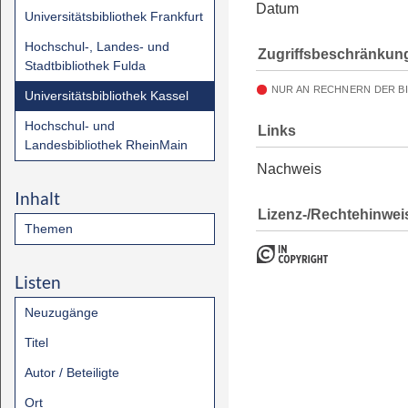
Datum
Universitätsbibliothek Frankfurt
Hochschul-, Landes- und
Zugriffsbeschränkun
Stadtbibliothek Fulda
NUR AN RECHNERN DER B
Universitätsbibliothek Kassel
Hochschul- und
Links
Landesbibliothek RheinMain
Nachweis
Inhalt
Lizenz-/Rechtehinwei
Themen
Listen
Neuzugänge
Titel
Autor / Beteiligte
Ort