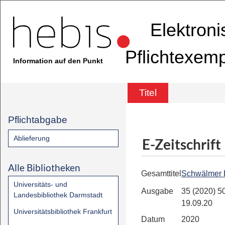
Elektron
Pflichtexem
Information auf den Punkt
Titel
Pflichtabgabe
Ablieferung
E-Zeitschrift
Alle Bibliotheken
Gesamttitel
Schwälmer 
Universitäts- und
Ausgabe
35 (2020) 50
Landesbibliothek Darmstadt
19.09.20
Universitätsbibliothek Frankfurt
Datum
2020