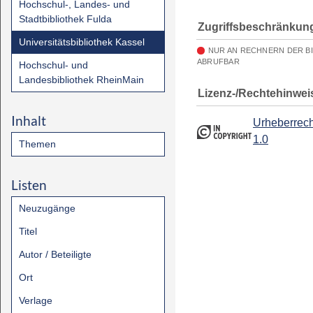
Hochschul-, Landes- und
Stadtbibliothek Fulda
Zugriffsbeschränkun
Universitätsbibliothek Kassel
NUR AN RECHNERN DER B
ABRUFBAR
Hochschul- und
Landesbibliothek RheinMain
Lizenz-/Rechtehinwei
Inhalt
Urheberrech
1.0
Themen
Listen
Neuzugänge
Titel
Autor / Beteiligte
Ort
Verlage