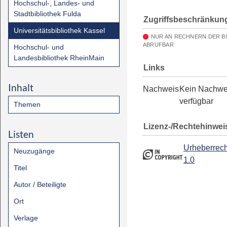
Hochschul-, Landes- und
Stadtbibliothek Fulda
Zugriffsbeschränkun
Universitätsbibliothek Kassel
NUR AN RECHNERN DER B
ABRUFBAR
Hochschul- und
Landesbibliothek RheinMain
Links
Inhalt
Nachweis
Kein Nachwe
verfügbar
Themen
Lizenz-/Rechtehinwei
Listen
Urheberrech
Neuzugänge
1.0
Titel
Autor / Beteiligte
Ort
Verlage