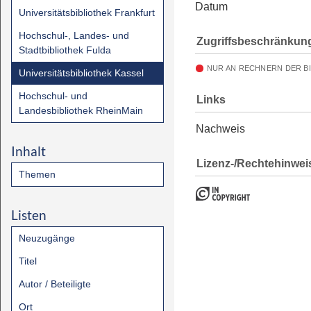
Datum
Universitätsbibliothek Frankfurt
Hochschul-, Landes- und
Zugriffsbeschränkun
Stadtbibliothek Fulda
NUR AN RECHNERN DER B
Universitätsbibliothek Kassel
Hochschul- und
Links
Landesbibliothek RheinMain
Nachweis
Inhalt
Lizenz-/Rechtehinwei
Themen
Listen
Neuzugänge
Titel
Autor / Beteiligte
Ort