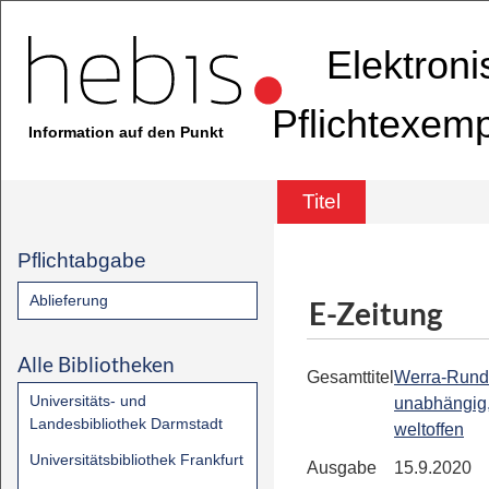
Elektron
Pflichtexem
Information auf den Punkt
Titel
Pflichtabgabe
Ablieferung
E-Zeitung
Alle Bibliotheken
Gesamttitel
Werra-Rund
Universitäts- und
unabhängig,
Landesbibliothek Darmstadt
weltoffen
Universitätsbibliothek Frankfurt
Ausgabe
15.9.2020