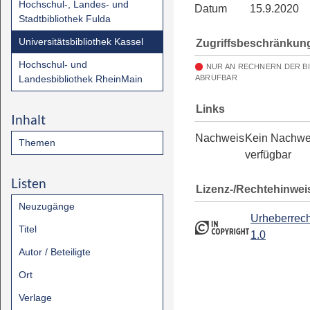
Hochschul-, Landes- und
Datum
15.9.2020
Stadtbibliothek Fulda
Universitätsbibliothek Kassel
Zugriffsbeschränkun
Hochschul- und
NUR AN RECHNERN DER B
Landesbibliothek RheinMain
ABRUFBAR
Links
Inhalt
Nachweis
Kein Nachwe
Themen
verfügbar
Listen
Lizenz-/Rechtehinwei
Neuzugänge
Urheberrech
Titel
1.0
Autor / Beteiligte
Ort
Verlage