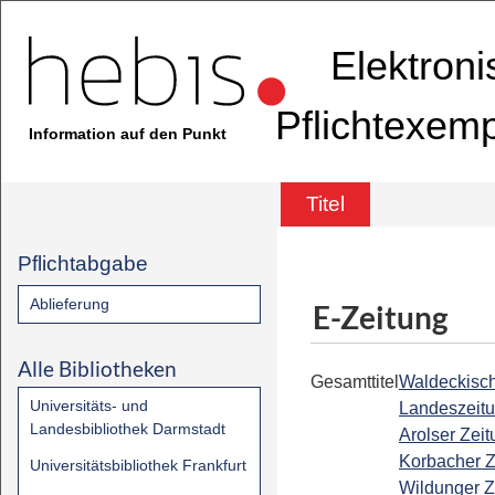
Elektron
Pflichtexem
Information auf den Punkt
Titel
Pflichtabgabe
Ablieferung
E-Zeitung
Alle Bibliotheken
Gesamttitel
Waldeckisc
Universitäts- und
Landeszeitu
Landesbibliothek Darmstadt
Arolser Zeit
Korbacher Z
Universitätsbibliothek Frankfurt
Wildunger Z