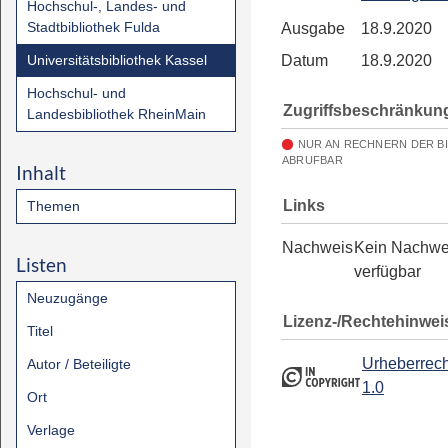
Hochschul-, Landes- und
Stadtbibliothek Fulda
Ausgabe
18.9.2020
Universitätsbibliothek Kassel
Datum
18.9.2020
Hochschul- und
Zugriffsbeschränkun
Landesbibliothek RheinMain
NUR AN RECHNERN DER B
ABRUFBAR
Inhalt
Links
Themen
Nachweis
Kein Nachwe
Listen
verfügbar
Neuzugänge
Lizenz-/Rechtehinwei
Titel
Urheberrech
Autor / Beteiligte
1.0
Ort
Verlage