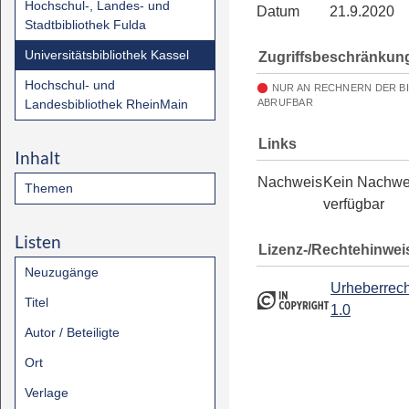
Hochschul-, Landes- und
Datum
21.9.2020
Stadtbibliothek Fulda
Universitätsbibliothek Kassel
Zugriffsbeschränkun
Hochschul- und
NUR AN RECHNERN DER B
Landesbibliothek RheinMain
ABRUFBAR
Links
Inhalt
Nachweis
Kein Nachwe
Themen
verfügbar
Listen
Lizenz-/Rechtehinwei
Neuzugänge
Urheberrech
Titel
1.0
Autor / Beteiligte
Ort
Verlage