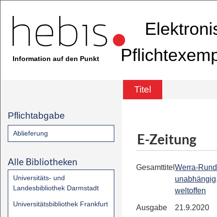
Elektron
Pflichtexem
Information auf den Punkt
Titel
Pflichtabgabe
Ablieferung
E-Zeitung
Alle Bibliotheken
Gesamttitel
Werra-Rund
Universitäts- und
unabhängig,
Landesbibliothek Darmstadt
weltoffen
Universitätsbibliothek Frankfurt
Ausgabe
21.9.2020