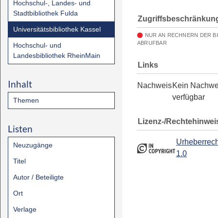
Hochschul-, Landes- und
Stadtbibliothek Fulda
Zugriffsbeschränkun
Universitätsbibliothek Kassel
NUR AN RECHNERN DER B
ABRUFBAR
Hochschul- und
Landesbibliothek RheinMain
Links
Inhalt
Nachweis
Kein Nachwe
verfügbar
Themen
Lizenz-/Rechtehinwei
Listen
Urheberrech
Neuzugänge
1.0
Titel
Autor / Beteiligte
Ort
Verlage