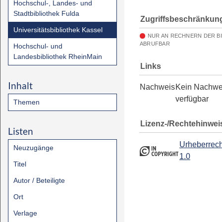
Hochschul-, Landes- und
Stadtbibliothek Fulda
Zugriffsbeschränkun
Universitätsbibliothek Kassel
NUR AN RECHNERN DER B
ABRUFBAR
Hochschul- und
Landesbibliothek RheinMain
Links
Inhalt
Nachweis
Kein Nachwe
verfügbar
Themen
Lizenz-/Rechtehinwei
Listen
Urheberrech
Neuzugänge
1.0
Titel
Autor / Beteiligte
Ort
Verlage