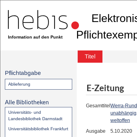
Elektron
Pflichtexem
Information auf den Punkt
Titel
Pflichtabgabe
Ablieferung
E-Zeitung
Alle Bibliotheken
Gesamttitel
Werra-Rund
Universitäts- und
unabhängig,
Landesbibliothek Darmstadt
weltoffen
Universitätsbibliothek Frankfurt
Ausgabe
5.10.2020