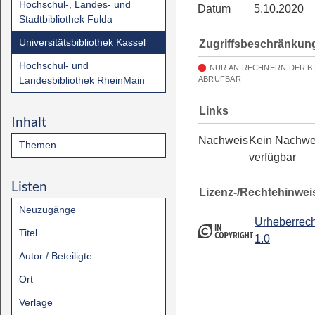
Hochschul-, Landes- und
Datum
5.10.2020
Stadtbibliothek Fulda
Universitätsbibliothek Kassel
Zugriffsbeschränkun
Hochschul- und
NUR AN RECHNERN DER B
Landesbibliothek RheinMain
ABRUFBAR
Links
Inhalt
Nachweis
Kein Nachwe
Themen
verfügbar
Listen
Lizenz-/Rechtehinwei
Neuzugänge
Urheberrech
Titel
1.0
Autor / Beteiligte
Ort
Verlage