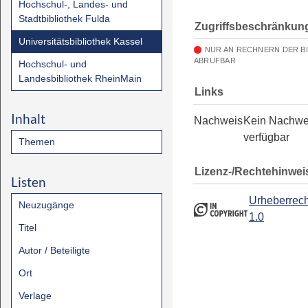
Hochschul-, Landes- und
Stadtbibliothek Fulda
Zugriffsbeschränkun
Universitätsbibliothek Kassel
NUR AN RECHNERN DER B
ABRUFBAR
Hochschul- und
Landesbibliothek RheinMain
Links
Inhalt
Nachweis
Kein Nachwe
verfügbar
Themen
Lizenz-/Rechtehinwei
Listen
Urheberrech
Neuzugänge
1.0
Titel
Autor / Beteiligte
Ort
Verlage