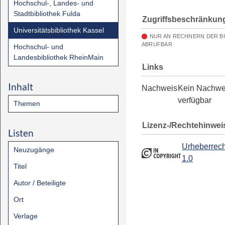
Hochschul-, Landes- und
Stadtbibliothek Fulda
Zugriffsbeschränkun
Universitätsbibliothek Kassel
NUR AN RECHNERN DER B
ABRUFBAR
Hochschul- und
Landesbibliothek RheinMain
Links
Inhalt
Nachweis
Kein Nachwe
verfügbar
Themen
Lizenz-/Rechtehinwei
Listen
Urheberrech
Neuzugänge
1.0
Titel
Autor / Beteiligte
Ort
Verlage