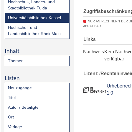
Hochschul-, Landes- und
Stadtbibliothek Fulda
Zugriffsbeschränkun
Universitätsbibliothek Kassel
NUR AN RECHNERN DER B
ABRUFBAR
Hochschul- und
Landesbibliothek RheinMain
Links
Inhalt
Nachweis
Kein Nachwe
verfügbar
Themen
Lizenz-/Rechtehinwei
Listen
Urheberrech
Neuzugänge
1.0
Titel
Autor / Beteiligte
Ort
Verlage