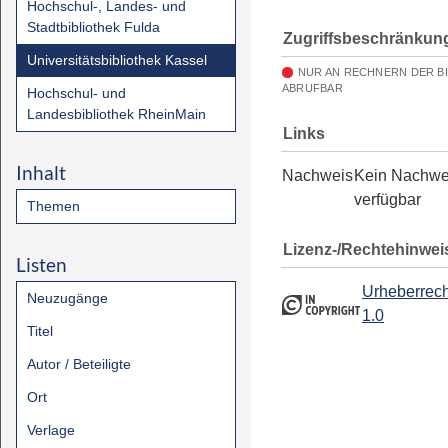
Hochschul-, Landes- und
Stadtbibliothek Fulda
Zugriffsbeschränkun
Universitätsbibliothek Kassel
NUR AN RECHNERN DER B
ABRUFBAR
Hochschul- und
Landesbibliothek RheinMain
Links
Inhalt
Nachweis
Kein Nachwe
verfügbar
Themen
Lizenz-/Rechtehinwei
Listen
Urheberrech
Neuzugänge
1.0
Titel
Autor / Beteiligte
Ort
Verlage