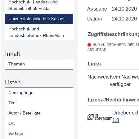
Hochschul-, Landes- und
Stadtbibliothek Fulda
Ausgabe
24.10.2020
Universitätsbibliothek Kassel
Datum
24.10.2020
Hochschul- und
Zugriffsbeschränkun
Landesbibliothek RheinMain
NUR AN RECHNERN DER B
ABRUFBAR
Inhalt
Links
Themen
Nachweis
Kein Nachwe
Listen
verfügbar
Neuzugänge
Lizenz-/Rechtehinwei
Titel
Urheberrech
Autor / Beteiligte
1.0
Ort
Verlage