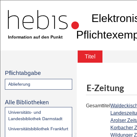
Elektron
Pflichtexem
Information auf den Punkt
Titel
Pflichtabgabe
Ablieferung
E-Zeitung
Alle Bibliotheken
Gesamttitel
Waldeckisc
Universitäts- und
Landeszeitu
Landesbibliothek Darmstadt
Arolser Zeit
Korbacher Z
Universitätsbibliothek Frankfurt
Wildunger Z