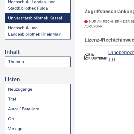
Hochschul-, Landes- und
Stadtbibliothek Fulda
Zugriffsbeschränkun
Universitätsbibliothek Kassel
NUR AN RECHNERN DER B
ABRUFBAR
Hochschul- und
Landesbibliothek RheinMain
Lizenz-/Rechtehinwei
Inhalt
Urheberrech
1.0
Themen
Listen
Neuzugänge
Titel
Autor / Beteiligte
Ort
Verlage