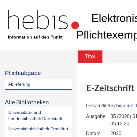
Elektron
Pflichtexem
Information auf den Punkt
Titel
Pflichtabgabe
Ablieferung
E-Zeitschrift
Alle Bibliotheken
Gesamttitel
Schwälmer 
Universitäts- und
Ausgabe
35 (2020) 61
Landesbibliothek Darmstadt
05.12.20
Universitätsbibliothek Frankfurt
Datum
2020