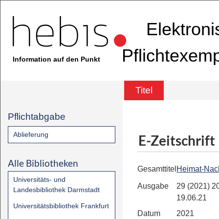
Elektron
Pflichtexem
Information auf den Punkt
Titel
Pflichtabgabe
Ablieferung
E-Zeitschrift
Alle Bibliotheken
Gesamttitel
Heimat-Nach
Universitäts- und
Ausgabe
29 (2021) 20
Landesbibliothek Darmstadt
19.06.21
Universitätsbibliothek Frankfurt
Datum
2021