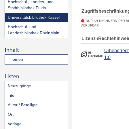
Hochschul-, Landes- und
Stadtbibliothek Fulda
Zugriffsbeschränkun
Universitätsbibliothek Kassel
NUR AN RECHNERN DER B
ABRUFBAR
Hochschul- und
Landesbibliothek RheinMain
Lizenz-/Rechtehinwei
Inhalt
Urheberrech
1.0
Themen
Listen
Neuzugänge
Titel
Autor / Beteiligte
Ort
Verlage