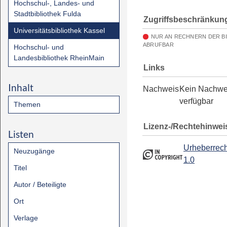
Hochschul-, Landes- und
Stadtbibliothek Fulda
Zugriffsbeschränkun
Universitätsbibliothek Kassel
NUR AN RECHNERN DER B
ABRUFBAR
Hochschul- und
Landesbibliothek RheinMain
Links
Inhalt
Nachweis
Kein Nachwe
verfügbar
Themen
Lizenz-/Rechtehinwei
Listen
Urheberrech
Neuzugänge
1.0
Titel
Autor / Beteiligte
Ort
Verlage