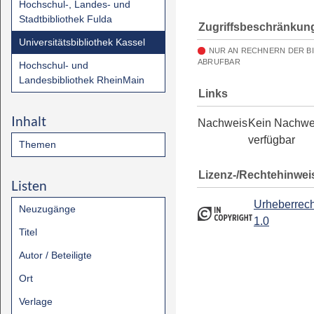
Hochschul-, Landes- und
Stadtbibliothek Fulda
Zugriffsbeschränkun
Universitätsbibliothek Kassel
NUR AN RECHNERN DER B
ABRUFBAR
Hochschul- und
Landesbibliothek RheinMain
Links
Inhalt
Nachweis
Kein Nachwe
verfügbar
Themen
Lizenz-/Rechtehinwei
Listen
Urheberrech
Neuzugänge
1.0
Titel
Autor / Beteiligte
Ort
Verlage