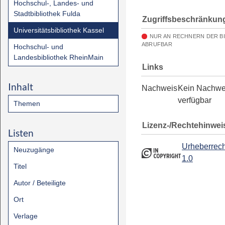
Hochschul-, Landes- und
Stadtbibliothek Fulda
Zugriffsbeschränkun
Universitätsbibliothek Kassel
NUR AN RECHNERN DER B
ABRUFBAR
Hochschul- und
Landesbibliothek RheinMain
Links
Inhalt
Nachweis
Kein Nachwe
verfügbar
Themen
Lizenz-/Rechtehinwei
Listen
Urheberrech
Neuzugänge
1.0
Titel
Autor / Beteiligte
Ort
Verlage