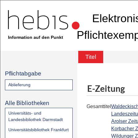
Elektron
Pflichtexem
Information auf den Punkt
Titel
Pflichtabgabe
Ablieferung
E-Zeitung
Alle Bibliotheken
Gesamttitel
Waldeckisc
Universitäts- und
Landeszeitu
Landesbibliothek Darmstadt
Arolser Zeit
Korbacher Z
Universitätsbibliothek Frankfurt
Wildunger Z