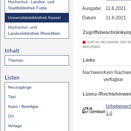
Hochschul-, Landes- und
Stadtbibliothek Fulda
Ausgabe
11.6.2021
Universitätsbibliothek Kassel
Datum
11.6.2021
Hochschul- und
Zugriffsbeschränkun
Landesbibliothek RheinMain
NUR AN RECHNERN DER B
ABRUFBAR
Inhalt
Links
Themen
Nachweis
Kein Nachwe
Listen
verfügbar
Neuzugänge
Lizenz-/Rechtehinwei
Titel
Urheberrech
Autor / Beteiligte
1.0
Ort
Verlage