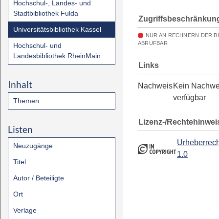
Hochschul-, Landes- und
Stadtbibliothek Fulda
Zugriffsbeschränkun
Universitätsbibliothek Kassel
NUR AN RECHNERN DER B
ABRUFBAR
Hochschul- und
Landesbibliothek RheinMain
Links
Inhalt
Nachweis
Kein Nachwe
verfügbar
Themen
Lizenz-/Rechtehinwei
Listen
Urheberrech
Neuzugänge
1.0
Titel
Autor / Beteiligte
Ort
Verlage