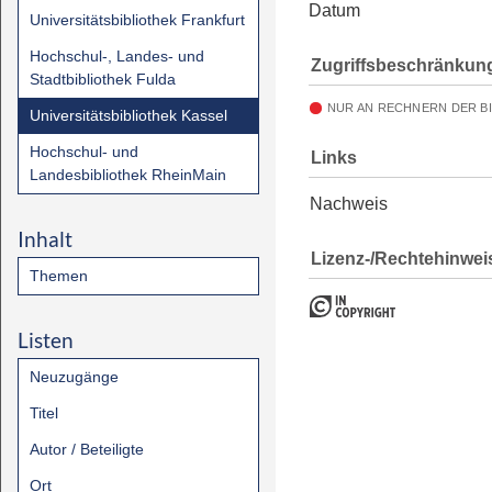
Datum
Universitätsbibliothek Frankfurt
Hochschul-, Landes- und
Zugriffsbeschränkun
Stadtbibliothek Fulda
NUR AN RECHNERN DER B
Universitätsbibliothek Kassel
Hochschul- und
Links
Landesbibliothek RheinMain
Nachweis
Inhalt
Lizenz-/Rechtehinwei
Themen
Listen
Neuzugänge
Titel
Autor / Beteiligte
Ort