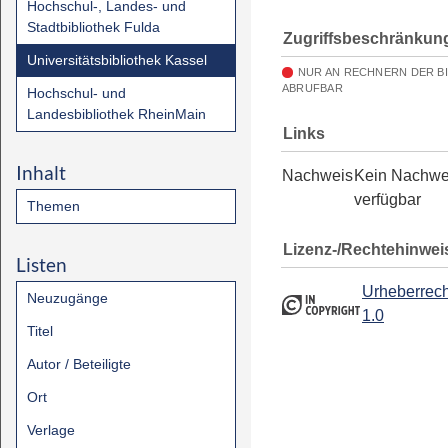
Hochschul-, Landes- und
Stadtbibliothek Fulda
Zugriffsbeschränkun
Universitätsbibliothek Kassel
NUR AN RECHNERN DER B
ABRUFBAR
Hochschul- und
Landesbibliothek RheinMain
Links
Inhalt
Nachweis
Kein Nachwe
verfügbar
Themen
Lizenz-/Rechtehinwei
Listen
Urheberrech
Neuzugänge
1.0
Titel
Autor / Beteiligte
Ort
Verlage