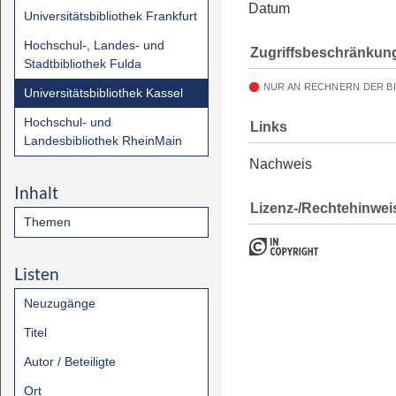
Datum
Universitätsbibliothek Frankfurt
Hochschul-, Landes- und
Zugriffsbeschränkun
Stadtbibliothek Fulda
NUR AN RECHNERN DER B
Universitätsbibliothek Kassel
Hochschul- und
Links
Landesbibliothek RheinMain
Nachweis
Inhalt
Lizenz-/Rechtehinwei
Themen
Listen
Neuzugänge
Titel
Autor / Beteiligte
Ort