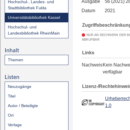
Ausgabe
56 (2021) 2
Hochschul-, Landes- und
Stadtbibliothek Fulda
Datum
2021
Universitätsbibliothek Kassel
Zugriffsbeschränkun
Hochschul- und
Landesbibliothek RheinMain
NUR AN RECHNERN DER B
ABRUFBAR
Inhalt
Links
Themen
Nachweis
Kein Nachwe
verfügbar
Listen
Lizenz-/Rechtehinwei
Neuzugänge
Titel
Urheberrech
1.0
Autor / Beteiligte
Ort
Verlage