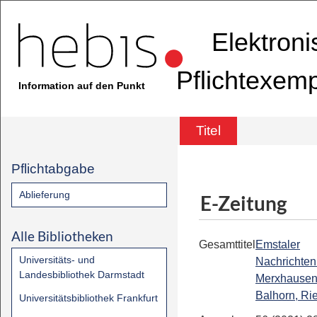
Elektron
Pflichtexem
Information auf den Punkt
Titel
Pflichtabgabe
Ablieferung
E-Zeitung
Alle Bibliotheken
Gesamttitel
Emstaler
Universitäts- und
Nachrichten
Landesbibliothek Darmstadt
Merxhausen
Balhorn, Ri
Universitätsbibliothek Frankfurt