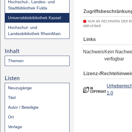
Hochschul-, Landes- und
Stadtbibliothek Fulda
Zugriffsbeschränkun
Universitätsbibliothek Kassel
NUR AN RECHNERN DER B
ABRUFBAR
Hochschul- und
Landesbibliothek RheinMain
Links
Inhalt
Nachweis
Kein Nachwe
verfügbar
Themen
Lizenz-/Rechtehinwei
Listen
Urheberrech
Neuzugänge
1.0
Titel
Autor / Beteiligte
Ort
Verlage