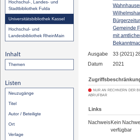
Hochschul-, Landes- und
Wahnhause
Stadtbibliothek Fulda
Wilhelmsha
Universitätsbibliothek Kassel
Bürgerzeitu
Gemeinde F
Hochschul- und
mit amtliche
Landesbibliothek RheinMain
Bekanntma
Inhalt
Ausgabe
33 (2021) 2
Datum
2021
Themen
Zugriffsbeschränkun
Listen
NUR AN RECHNERN DER B
Neuzugänge
ABRUFBAR
Titel
Links
Autor / Beteiligte
Nachweis
Kein Nachwe
Ort
verfügbar
Verlage