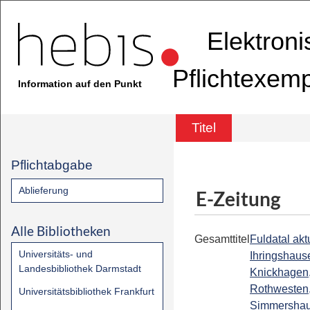
Elektron
Pflichtexem
Information auf den Punkt
Titel
Pflichtabgabe
Ablieferung
E-Zeitung
Alle Bibliotheken
Gesamttitel
Fuldatal aktu
Universitäts- und
Ihringshaus
Landesbibliothek Darmstadt
Knickhagen
Rothwesten
Universitätsbibliothek Frankfurt
Simmershau